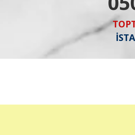
05
TOPT
İST