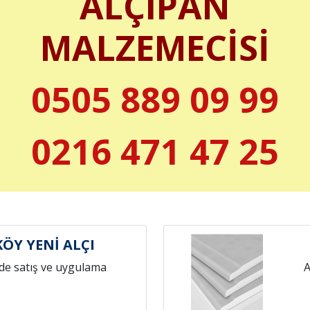
ALÇIPAN
MALZEMECİSİ
0505 889 09 99
0216 471 47 25
ÖY YENİ ALÇI
de satış ve uygulama
A