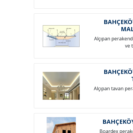
BAHÇEKÖY
MAL
Alçıpan perakende
ve 
BAHÇEKÖY
Alçıpan tavan pe
BAHÇEKÖY
Boardex perak