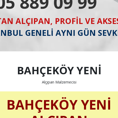
05 889 09 99
AN ALÇIPAN, PROFİL VE AKS
ANBUL GENELİ AYNI GÜN SEVK
BAHÇEKÖY YENİ
Alçıpan Malzemecisi
BAHÇEKÖY YENİ