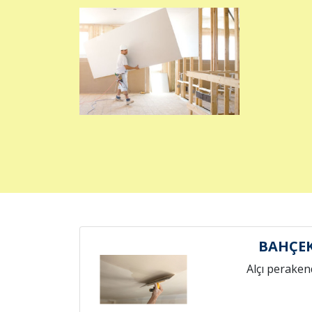
BAHÇEK
Alçı peraken