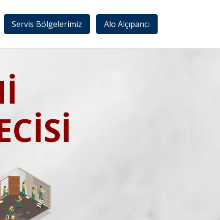
Servis Bölgelerimiz
Alo Alçıpancı
İ
CİSİ