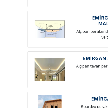
EMİRG
MAL
Alçıpan perakende
ve 
EMİRGAN 
Alçıpan tavan pe
EMİRG
Boardex perak