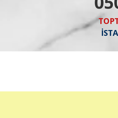
05
TOPT
İST