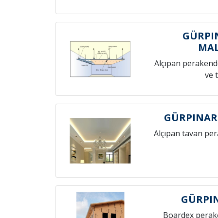
GÜRPI
MAL
Alçıpan perakende
ve 
GÜRPINAR
Alçıpan tavan pe
GÜRPI
Boardex perak