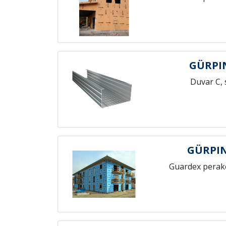
GÜRPI
Duvar C, 
GÜRPI
Guardex perak