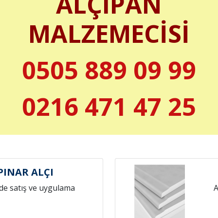
ALÇIPAN
MALZEMECİSİ
0505 889 09 99
0216 471 47 25
INAR ALÇI
de satış ve uygulama
A