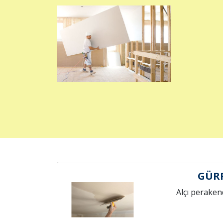
GÜRP
Alçı peraken