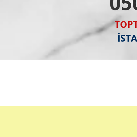
05
TOPT
İST