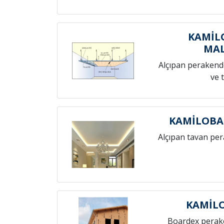
KAMİL
MAL
Alçıpan perakende
ve 
KAMİLOBA
Alçıpan tavan pe
KAMİL
Boardex perak