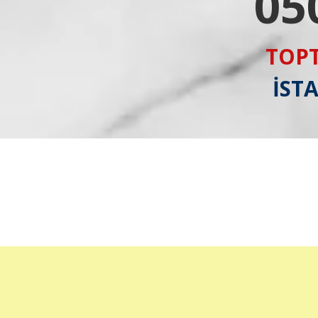
05
TOPT
İST