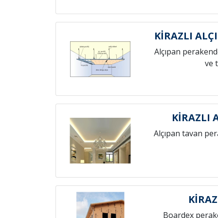
KİRAZLI ALÇ
Alçıpan perakende
ve 
KİRAZLI 
Alçıpan tavan pe
KİRAZ
Boardex perak