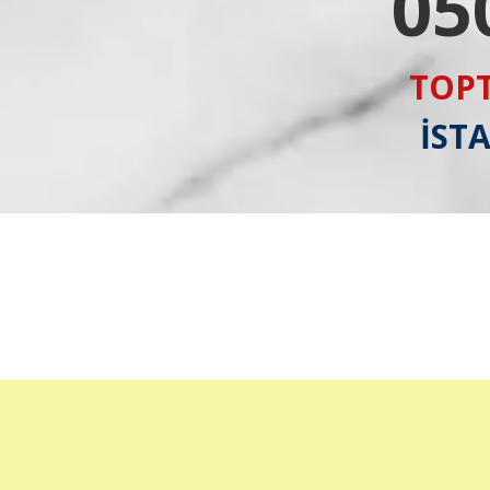
05
TOPT
İST