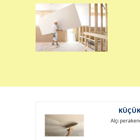
KÜÇÜK 
Alçı peraken