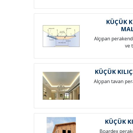
KÜÇÜK K
MAL
Alçıpan perakende
ve 
KÜÇÜK KILI
Alçıpan tavan pe
KÜÇÜK K
Boardex perak