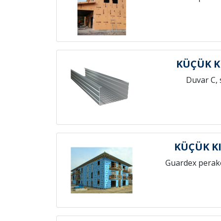
KÜÇÜK K
Duvar C, 
KÜÇÜK KI
Guardex perak