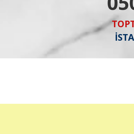
05
TOPT
İST