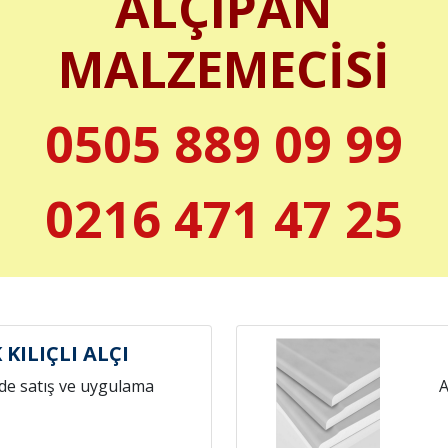
ALÇIPAN
MALZEMECİSİ
0505 889 09 99
0216 471 47 25
KILIÇLI ALÇI
de satış ve uygulama
A