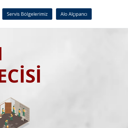
Servis Bölgelerimiz
Alo Alçıpancı
I
CİSİ