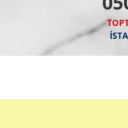
05
TOPT
İST