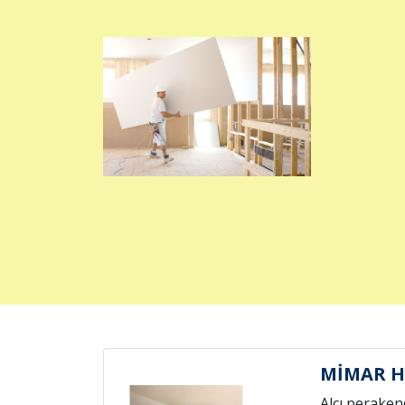
MİMAR H
Alçı peraken