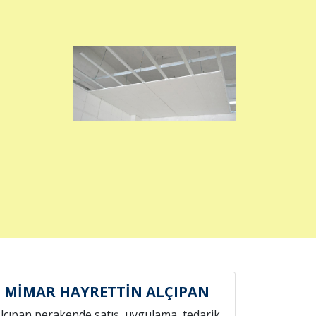
MİMAR HAYRETTİN ALÇIPAN
lçıpan perakende satış, uygulama, tedarik