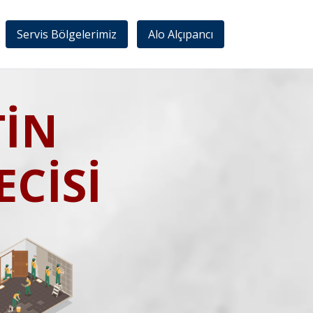
Servis Bölgelerimiz
Alo Alçıpancı
TİN
CİSİ