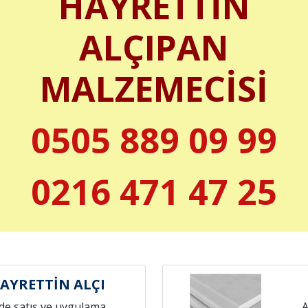
HAYRETTİN
ALÇIPAN
MALZEMECİSİ
0505 889 09 99
0216 471 47 25
AYRETTİN ALÇI
de satış ve uygulama
A