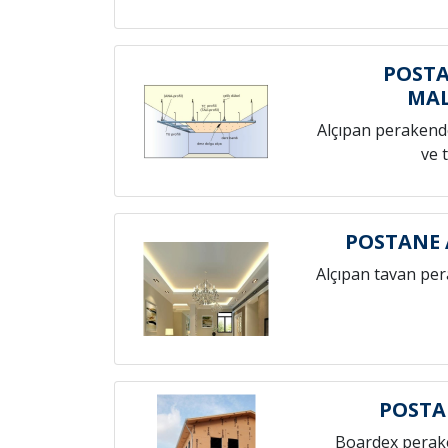
POSTA
MAL
Alçıpan perakende
ve 
POSTANE 
Alçıpan tavan pe
POSTA
Boardex perak