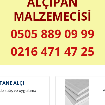
ALÇIPAN
MALZEMECİSİ
0505 889 09 99
0216 471 47 25
TANE ALÇI
de satış ve uygulama
A