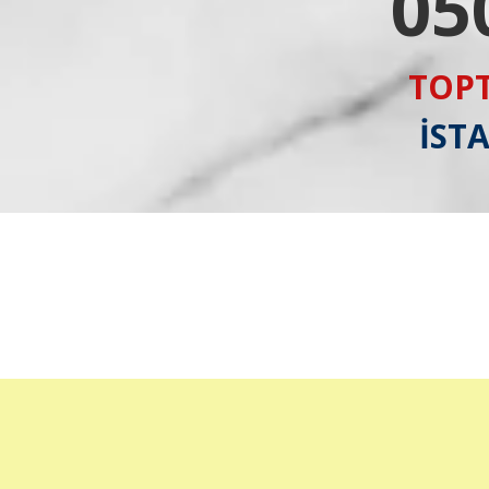
05
TOPT
İST