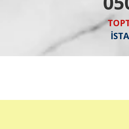
05
TOPT
İST