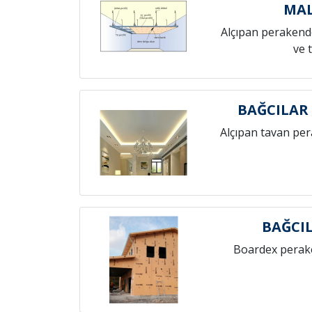
MAL
Alçıpan perakende
ve 
BAĞCILAR
Alçıpan tavan pe
BAĞCI
Boardex perak