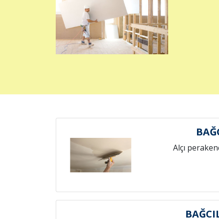
BAĞ
Alçı peraken
BAĞCI