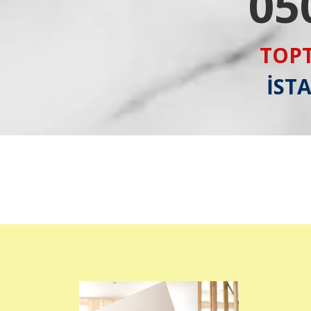
05
TOPT
İST