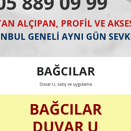
05 889 09 99
AN ALÇIPAN, PROFİL VE AKS
ANBUL GENELİ AYNI GÜN SEVK
BAĞCILAR
Duvar U, satış ve uygulama
BAĞCILAR
DUVAR U