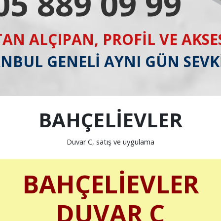
05 889 09 99
AN ALÇIPAN, PROFİL VE AKS
ANBUL GENELİ AYNI GÜN SEVK
BAHÇELİEVLER
Duvar C, satış ve uygulama
BAHÇELİEVLER
DUVAR C