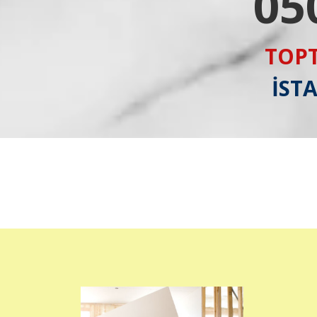
05
TOPT
İST