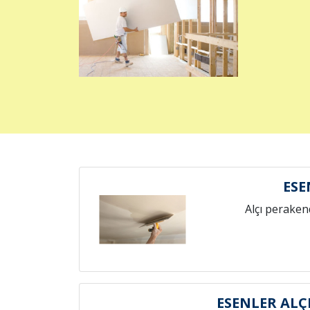
ESE
Alçı peraken
ESENLER ALÇ