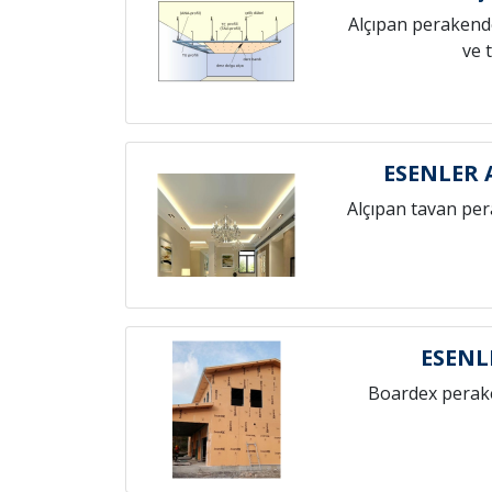
Alçıpan perakende
ve 
ESENLER 
Alçıpan tavan pe
ESENL
Boardex perak