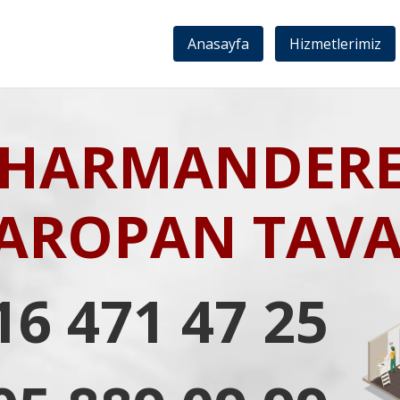
Anasayfa
Hizmetlerimiz
HARMANDER
AROPAN TAV
16 471 47 25