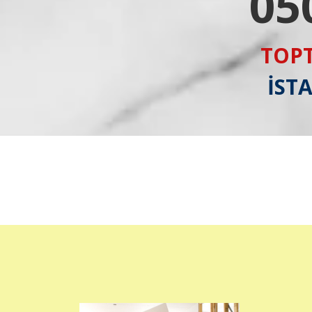
05
TOPT
İST