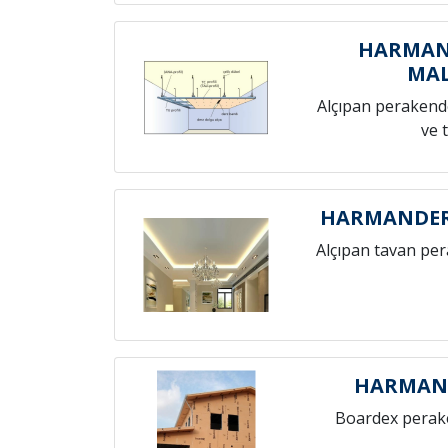
HARMAN
MAL
Alçıpan perakende
ve 
HARMANDER
Alçıpan tavan pe
HARMAN
Boardex perak