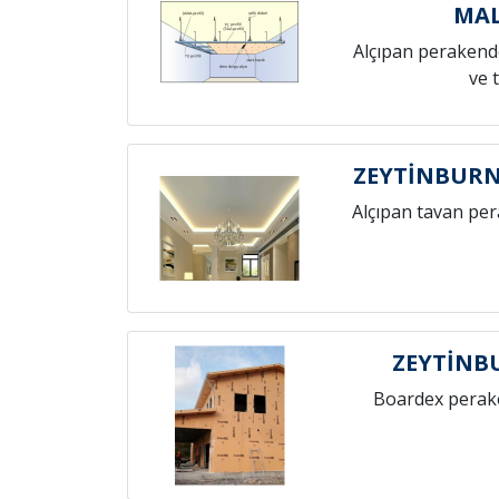
MAL
Alçıpan perakende
ve 
ZEYTİNBURN
Alçıpan tavan pe
ZEYTİNB
Boardex perak