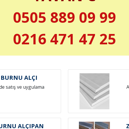
0505 889 09 99
0216 471 47 25
NBURNU ALÇI
de satış ve uygulama
A
URNU ALÇIPAN