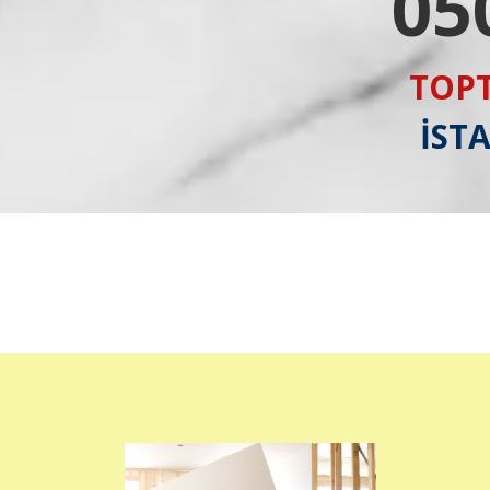
05
TOPT
İST