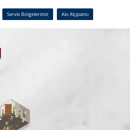
Servis Bölgelerimiz
Alo Alçıpancı
U