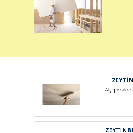
ZEYTİ
Alçı peraken
ZEYTİNB