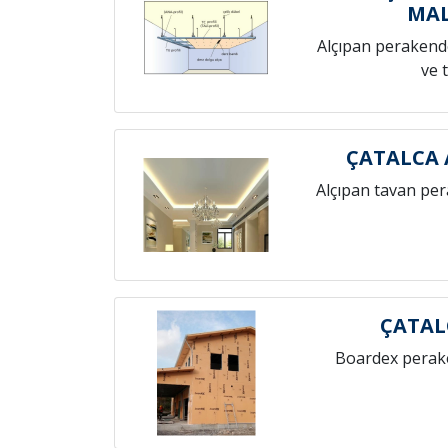
MAL
Alçıpan perakende
ve 
ÇATALCA 
Alçıpan tavan pe
ÇATAL
Boardex perak