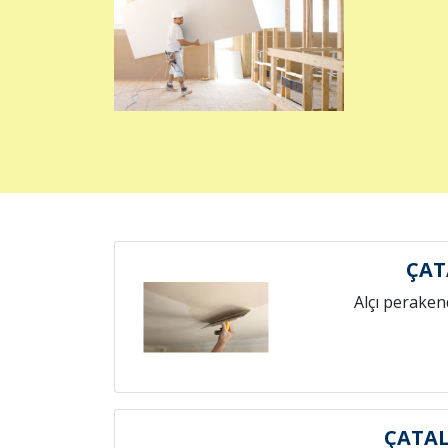
ÇAT
Alçı peraken
ÇATAL