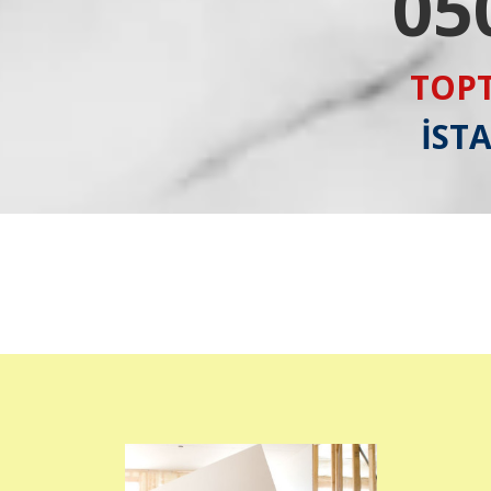
05
TOPT
İST