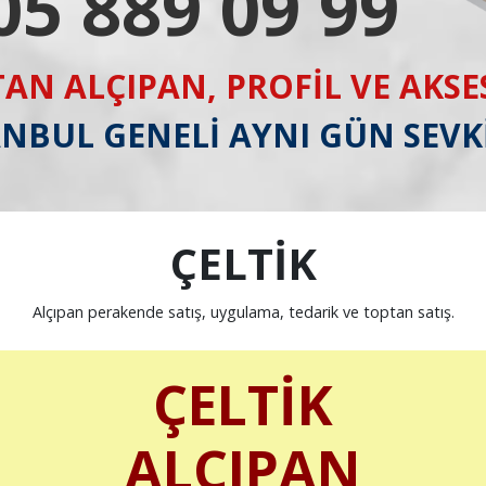
05 889 09 99
AN ALÇIPAN, PROFİL VE AKS
ANBUL GENELİ AYNI GÜN SEVK
ÇELTİK
Alçıpan perakende satış, uygulama, tedarik ve toptan satış.
ÇELTİK
ALÇIPAN