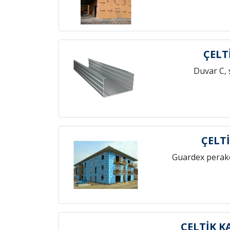
ÇELT
Duvar C, 
ÇELT
Guardex perak
ÇELTİK 