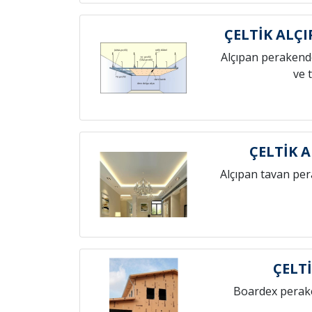
ÇELTİK ALÇ
Alçıpan perakende
ve 
ÇELTİK 
Alçıpan tavan pe
ÇELT
Boardex perak