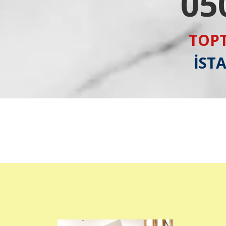
05
TOPT
İST