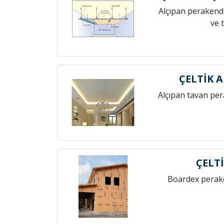
Alçıpan perakende
ve 
ÇELTİK 
Alçıpan tavan pe
ÇELT
Boardex perak