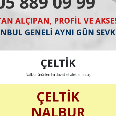
05 889 09 99
AN ALÇIPAN, PROFİL VE AKS
ANBUL GENELİ AYNI GÜN SEVK
ÇELTİK
Nalbur ürünleri hırdavat el aletleri satış
ÇELTİK
NALBUR