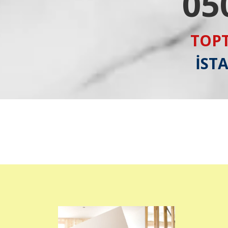
05
TOPT
İST