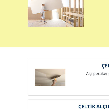
ÇE
Alçı peraken
ÇELTİK ALÇ