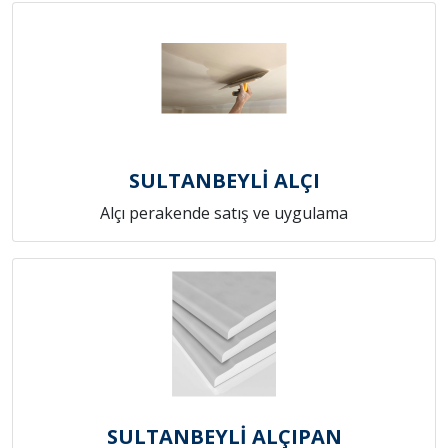
SULTANBEYLİ ALÇI
Alçı perakende satış ve uygulama
SULTANBEYLİ ALÇIPAN