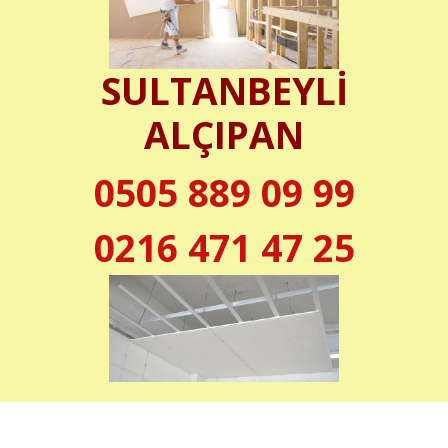
SULTANBEYLİ
ALÇIPAN
0505 889 09 99
0216 471 47 25