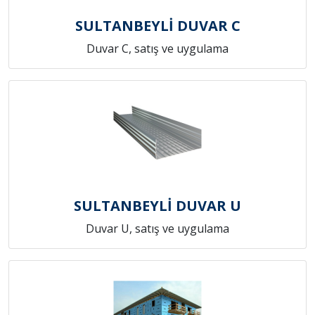
SULTANBEYLİ DUVAR C
Duvar C, satış ve uygulama
SULTANBEYLİ DUVAR U
Duvar U, satış ve uygulama