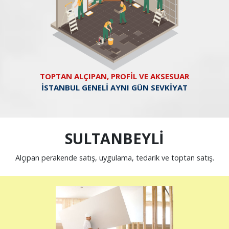
TOPTAN ALÇIPAN, PROFİL VE AKSESUAR
İSTANBUL GENELİ AYNI GÜN SEVKİYAT
SULTANBEYLİ
Alçıpan perakende satış, uygulama, tedarik ve toptan satış.