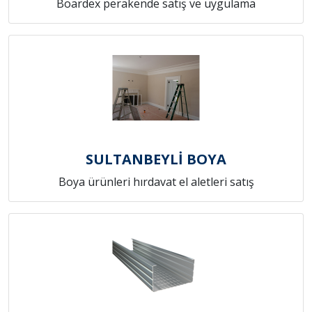
Boardex perakende satış ve uygulama
SULTANBEYLİ BOYA
Boya ürünleri hırdavat el aletleri satış