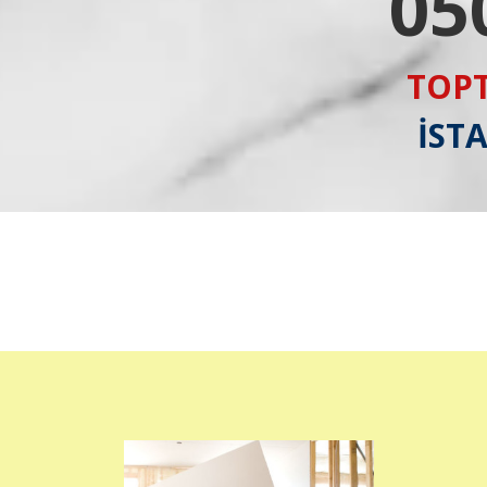
05
TOPT
İST