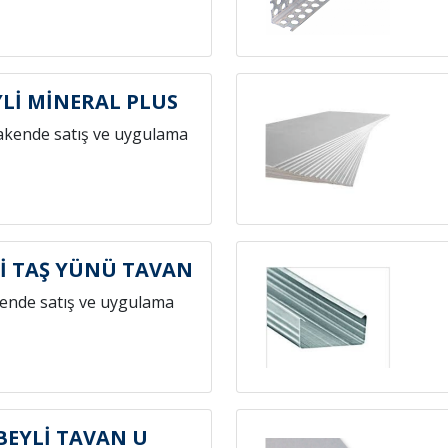
Lİ MİNERAL PLUS
akende satış ve uygulama
İ TAŞ YÜNÜ TAVAN
ende satış ve uygulama
EYLİ TAVAN U