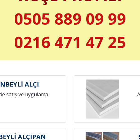
0505 889 09 99
0216 471 47 25
NBEYLİ ALÇI
de satış ve uygulama
A
EYLİ ALÇIPAN