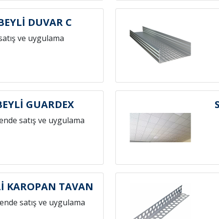
EYLİ DUVAR C
satış ve uygulama
EYLİ GUARDEX
ende satış ve uygulama
İ KAROPAN TAVAN
ende satış ve uygulama