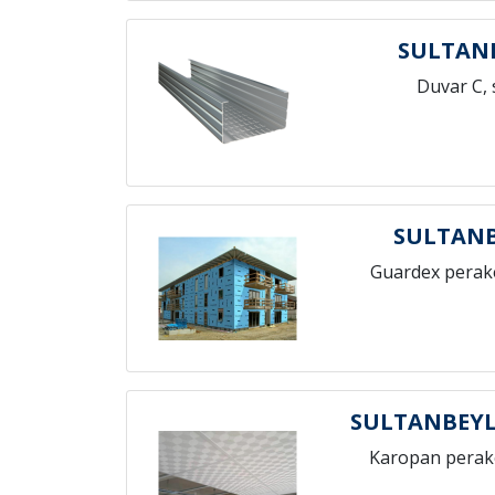
SULTANB
Duvar C, 
SULTANB
Guardex perak
SULTANBEYL
Karopan perak