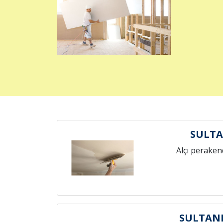
SULTA
Alçı peraken
SULTANB