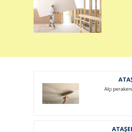
ATA
Alçı peraken
ATAŞE