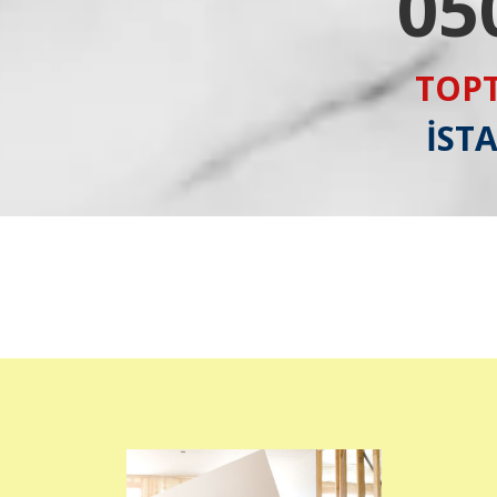
05
TOPT
İST