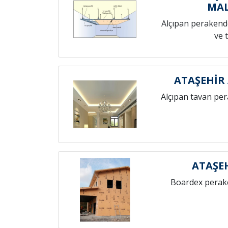
MAL
Alçıpan perakende
ve 
ATAŞEHİR
Alçıpan tavan pe
ATAŞE
Boardex perak