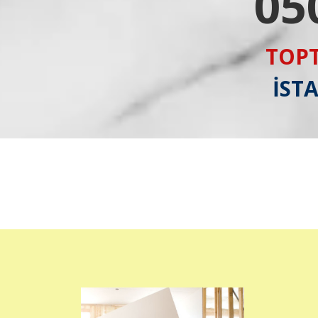
05
TOPT
İST