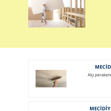
MECİD
Alçı peraken
MECİDİY