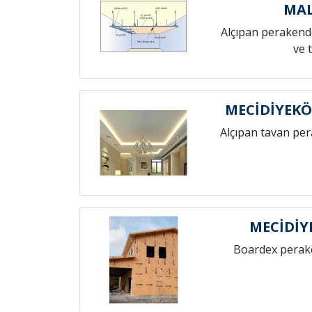
MAL
Alçıpan perakende
ve 
MECİDİYEKÖ
Alçıpan tavan pe
MECİDİY
Boardex perak