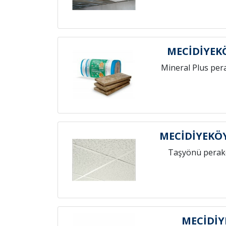
MECİDİYEK
Mineral Plus per
MECİDİYEKÖ
Taşyönü perak
MECİDİY