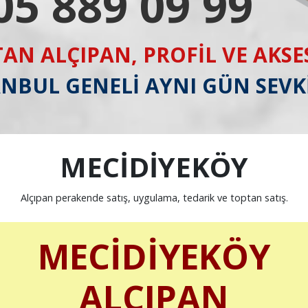
05 889 09 99
AN ALÇIPAN, PROFİL VE AKS
ANBUL GENELİ AYNI GÜN SEVK
MECİDİYEKÖY
Alçıpan perakende satış, uygulama, tedarik ve toptan satış.
MECİDİYEKÖY
ALÇIPAN