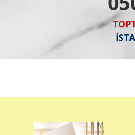
05
TOPT
İST