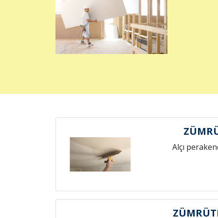
ZÜMRÜ
Alçı peraken
ZÜMRÜTE