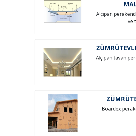
MAL
Alçıpan perakende
ve 
ZÜMRÜTEVLE
Alçıpan tavan pe
ZÜMRÜTE
Boardex perak